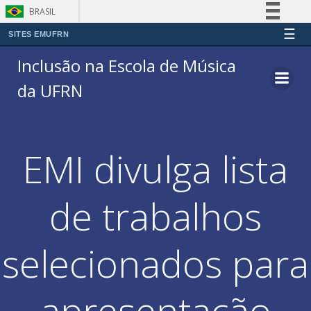
BRASIL
☰
Simplifique!
SITES EMUFRN
Pular
Comunica BR
Inclusão na Escola de Música
para
Participe
da UFRN
o
Acesso à informação
conteúdo
Legislação
Canais
EMI divulga lista
de trabalhos
selecionados para
apresentação