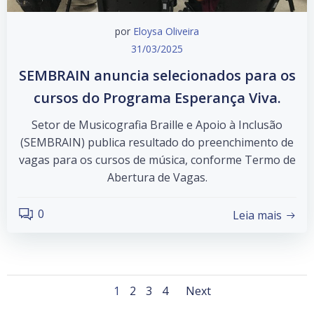
por
Eloysa Oliveira
31/03/2025
SEMBRAIN anuncia selecionados para os
cursos do Programa Esperança Viva.
Setor de Musicografia Braille e Apoio à Inclusão
(SEMBRAIN) publica resultado do preenchimento de
vagas para os cursos de música, conforme Termo de
Abertura de Vagas.
0
Leia mais
Posts
Posts
Page
Page
Page
Page
1
2
3
4
Next