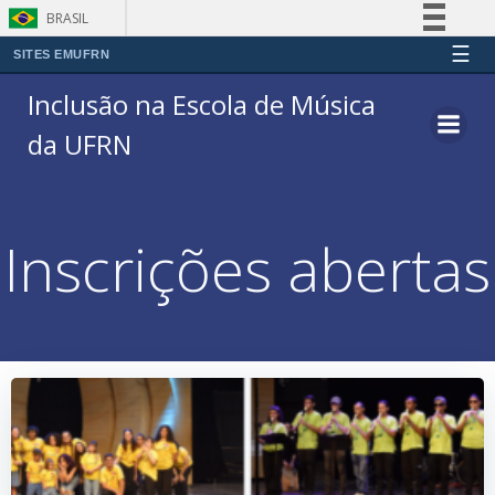
BRASIL
☰
Simplifique!
SITES EMUFRN
Pular
Comunica BR
Inclusão na Escola de Música
para
Participe
da UFRN
o
Acesso à informação
conteúdo
Legislação
Canais
Inscrições abertas