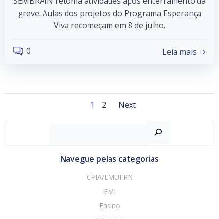
SEMBRAIN retoma atividades após encerramento da
greve. Aulas dos projetos do Programa Esperança
Viva recomeçam em 8 de julho.
0
Leia mais
Posts
Posts
Page
Page
1
2
Next
navigation
navigation
Pesquisar
Navegue pelas categorias
CPIA/EMUFRN
EMI
Ensino