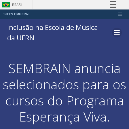
BRASIL
☰
Simplifique!
SITES EMUFRN
Comunica BR
Inclusão na Escola de Música
Participe
da UFRN
Acesso à informação
Legislação
Canais
SEMBRAIN anuncia
selecionados para os
cursos do Programa
Esperança Viva.