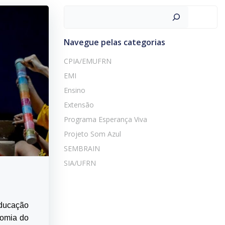
Navegue pelas categorias
CPIA/EMUFRN
EMI
Ensino
Extensão
Programa Esperança Viva
Projeto Som Azul
SEMBRAIN
SIA/UFRN
Educação
somia do