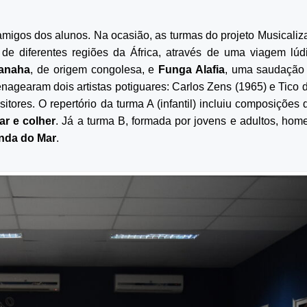
amigos dos alunos. Na ocasião, as turmas do projeto Musicali
 de diferentes regiões da África, através de uma viagem lúd
anaha
, de origem congolesa, e
Funga Alafia
, uma saudação
agearam dois artistas potiguares: Carlos Zens (1965) e Tico 
tores. O repertório da turma A (infantil) incluiu composições 
r e colher
. Já a turma B, formada por jovens e adultos, ho
nda do Mar
.