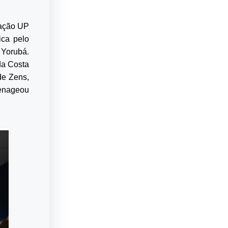
zação UP
ica pelo
 Yorubá.
da Costa
de Zens,
menageou