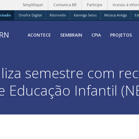
Simplifique!
Comunica BR
Participe
Acesso à info
clusão
Onofre Digital
Ritornello
Kaninga Selos
Música Antiga
Es
FRN
ACONTECE
SEMBRAIN
CPIA
PROJETOS
iza semestre com rec
e Educação Infantil (NE