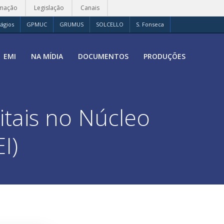
rmação
Legislação
Canais
tágios
GPMUC
GRUMUS
SOLCELLO
S. Fonseca
EMI
NA MÍDIA
DOCUMENTOS
PRODUÇÕES
itais no Núcleo
I)