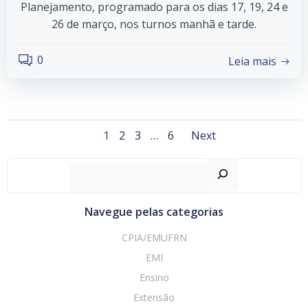
Planejamento, programado para os dias 17, 19, 24 e
26 de março, nos turnos manhã e tarde.
0
Leia mais
Posts
Posts
Page
Page
Page
Page
1
2
3
…
6
Next
navigation
navigati
Pesquisar
Navegue pelas categorias
CPIA/EMUFRN
EMI
Ensino
Extensão