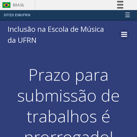
BRASIL
☰
Simplifique!
SITES EMUFRN
Pular
Comunica BR
Inclusão na Escola de Música
para
Participe
da UFRN
o
Acesso à informação
conteúdo
Legislação
Canais
Prazo para
submissão de
trabalhos é
prorrogado!