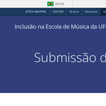
BRASIL
EMUFRN
60 Anos
Biblioteca
In
SITES EMUFRN
Pular
para
Inclusão na Escola de Música da U
o
conteúdo
Submissão de