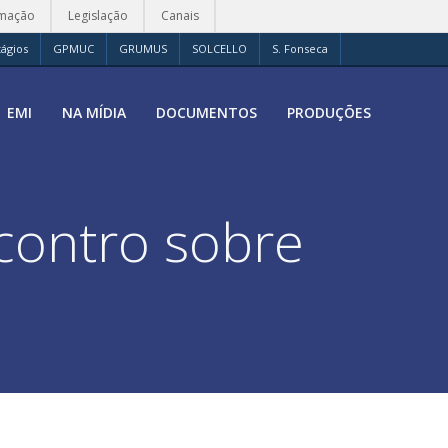
rmação
Legislação
Canais
tágios
GPMUC
GRUMUS
SOLCELLO
S. Fonseca
EMI
NA MÍDIA
DOCUMENTOS
PRODUÇÕES
ncontro sobre