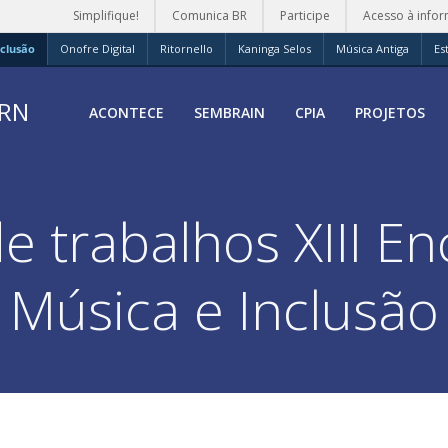
Simplifique!
Comunica BR
Participe
Acesso à info
clusão
Onofre Digital
Ritornello
Kaninga Selos
Música Antiga
Es
FRN
ACONTECE
SEMBRAIN
CPIA
PROJETOS
 trabalhos XIII E
Música e Inclusão