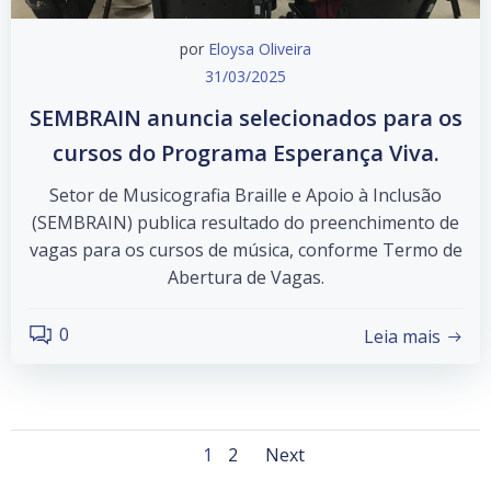
por
Eloysa Oliveira
31/03/2025
SEMBRAIN anuncia selecionados para os
cursos do Programa Esperança Viva.
Setor de Musicografia Braille e Apoio à Inclusão
(SEMBRAIN) publica resultado do preenchimento de
vagas para os cursos de música, conforme Termo de
Abertura de Vagas.
0
Leia mais
Posts
Posts
Page
Page
1
2
Next