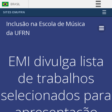
BRASIL
☰
Simplifique!
SITES EMUFRN
Pular
Comunica BR
Inclusão na Escola de Música
para
Participe
da UFRN
o
Acesso à informação
conteúdo
Legislação
Canais
EMI divulga lista
de trabalhos
selecionados para
apresentação