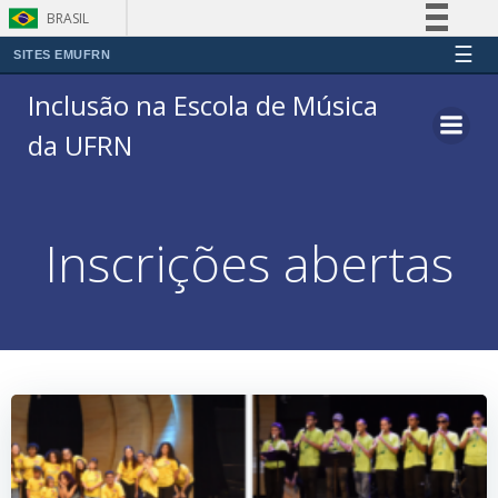
BRASIL
☰
Simplifique!
SITES EMUFRN
Comunica BR
Inclusão na Escola de Música
Participe
da UFRN
Acesso à informação
Legislação
Canais
Inscrições abertas