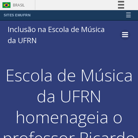
BRASIL
☰
Simplifique!
SITES EMUFRN
Pular
Comunica BR
Inclusão na Escola de Música
para
Participe
da UFRN
o
Acesso à informação
conteúdo
Legislação
Canais
Escola de Música
da UFRN
homenageia o
professor Ricardo