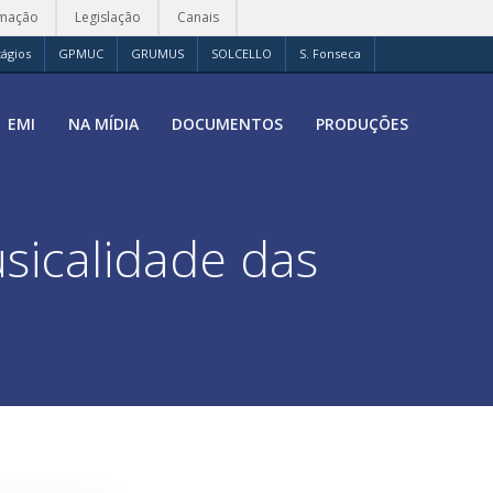
rmação
Legislação
Canais
tágios
GPMUC
GRUMUS
SOLCELLO
S. Fonseca
EMI
NA MÍDIA
DOCUMENTOS
PRODUÇÕES
sicalidade das