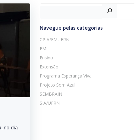
Navegue pelas categorias
CPIA/EMUFRN
EMI
Ensino
Extensão
Programa Esperança Viva
Projeto Som Azul
SEMBRAIN
SIA/UFRN
, no dia