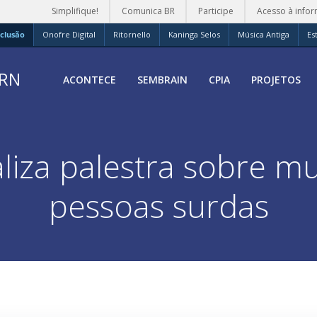
Simplifique!
Comunica BR
Participe
Acesso à info
clusão
Onofre Digital
Ritornello
Kaninga Selos
Música Antiga
Es
FRN
ACONTECE
SEMBRAIN
CPIA
PROJETOS
iza palestra sobre mu
pessoas surdas