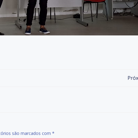
Próx
tórios são marcados com
*