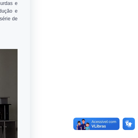
surdas e
adução e
série de