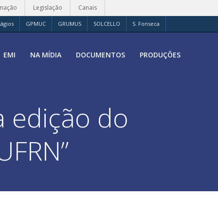
rmação
Legislação
Canais
tágios
GPMUC
GRUMUS
SOLCELLO
S. Fonseca
EMI
NA MÍDIA
DOCUMENTOS
PRODUÇÕES
a edição do
MUFRN”