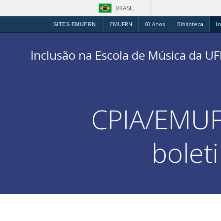
BRASIL
EMUFRN
60 Anos
Biblioteca
In
SITES EMUFRN
Pular
para
Inclusão na Escola de Música da U
o
conteúdo
CPIA/EMUFR
bolet