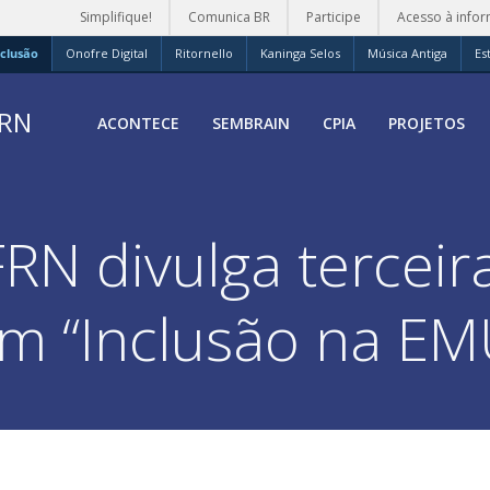
Simplifique!
Comunica BR
Participe
Acesso à info
clusão
Onofre Digital
Ritornello
Kaninga Selos
Música Antiga
Es
FRN
ACONTECE
SEMBRAIN
CPIA
PROJETOS
N divulga terceir
im “Inclusão na E