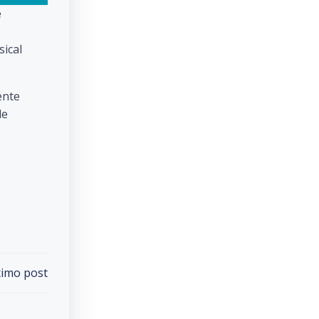
e
sical
ente
de
imo post