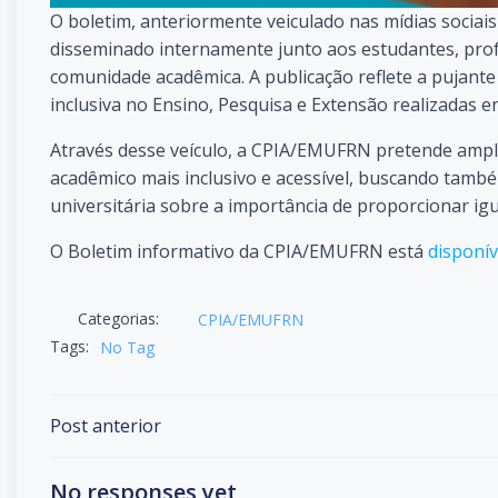
O boletim, anteriormente veiculado nas mídias socia
disseminado internamente junto aos estudantes, profe
comunidade acadêmica. A publicação reflete a pujante 
inclusiva no Ensino, Pesquisa e Extensão realizadas 
Através desse veículo, a CPIA/EMUFRN pretende ampli
acadêmico mais inclusivo e acessível, buscando também
universitária sobre a importância de proporcionar ig
O Boletim informativo da CPIA/EMUFRN está
disponív
Categorias:
CPIA/EMUFRN
Tags:
No Tag
Post
Post anterior
navigation
No responses yet