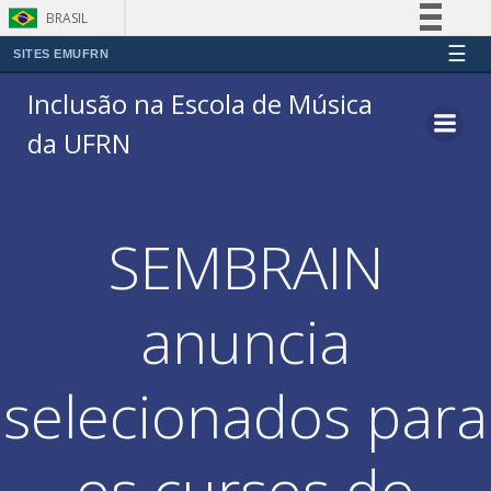
BRASIL
☰
Simplifique!
SITES EMUFRN
Pular
Comunica BR
Inclusão na Escola de Música
para
Participe
da UFRN
o
Acesso à informação
conteúdo
Legislação
Canais
SEMBRAIN
anuncia
selecionados para
os cursos do