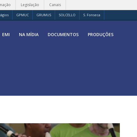
rmação
Legislação
Canais
tágios
GPMUC
GRUMUS
SOLCELLO
S. Fonseca
EMI
NA MÍDIA
DOCUMENTOS
PRODUÇÕES