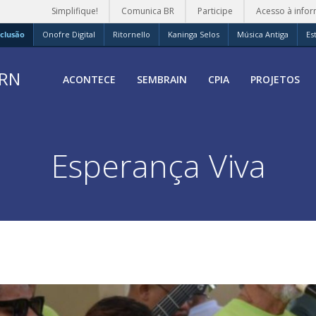
Simplifique!
Comunica BR
Participe
Acesso à info
clusão
Onofre Digital
Ritornello
Kaninga Selos
Música Antiga
Es
FRN
ACONTECE
SEMBRAIN
CPIA
PROJETOS
Esperança Viva