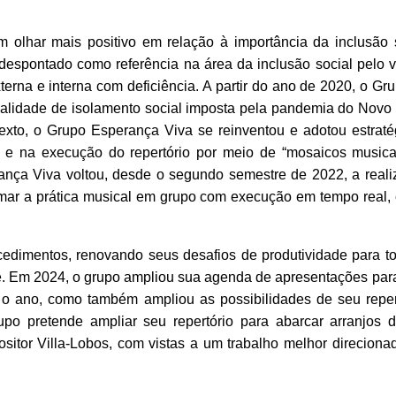
olhar mais positivo em relação à importância da inclusão 
espontado como referência na área da inclusão social pelo vi
erna e interna com deficiência. A partir do ano de 2020, o G
ealidade de isolamento social imposta pela pandemia do Novo 
exto, o Grupo Esperança Viva se reinventou e adotou estraté
e na execução do repertório por meio de “mosaicos musica
ança Viva voltou, desde o segundo semestre de 2022, a reali
omar a prática musical em grupo com execução em tempo real,
edimentos, renovando seus desafios de produtividade para to
de. Em 2024, o grupo ampliou sua agenda de apresentações pa
 o ano, como também ampliou as possibilidades de seu reper
po pretende ampliar seu repertório para abarcar arranjos d
itor Villa-Lobos, com vistas a um trabalho melhor direcionad